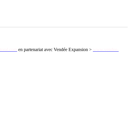
toral.com
en partenariat avec Vendée Expansion >
www.vendee-