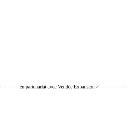
toral.com
en partenariat avec Vendée Expansion >
www.vendee-