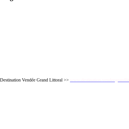
me Destination Vendée Grand Littoral >>
www.destination-vendeegrandlit